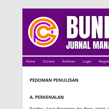
Home
Current
Archives
Login
Regist
PEDOMAN PENULISAN
A. PERKENALAN
Bundling: Jurnal Manajemen dan Bisnis, adalah j