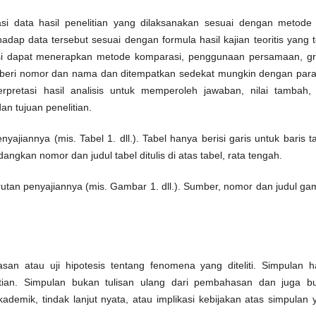
si data hasil penelitian yang dilaksanakan sesuai dengan metode
adap data tersebut sesuai dengan formula hasil kajian teoritis yang t
asi dapat menerapkan metode komparasi, penggunaan persamaan, gra
 diberi nomor dan nama dan ditempatkan sedekat mungkin dengan para
erpretasi hasil analisis untuk memperoleh jawaban, nilai tambah,
n tujuan penelitian.
ajiannya (mis. Tabel 1. dll.). Tabel hanya berisi garis untuk baris t
dangkan nomor dan judul tabel ditulis di atas tabel, rata tengah.
utan penyajiannya (mis. Gambar 1. dll.). Sumber, nomor dan judul ga
an atau uji hipotesis tentang fenomena yang diteliti. Simpulan h
ian. Simpulan bukan tulisan ulang dari pembahasan dan juga b
emik, tindak lanjut nyata, atau implikasi kebijakan atas simpulan 