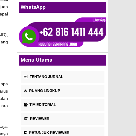
WhatsApp
juan
apai
JD),
dang
Menu Utama
TENTANG JURNAL
anpa
RUANG LINGKUP
arus
alah
TIM EDITORIAL
cara
REVIEWER
aja.
PETUNJUK REVIEWER
anya