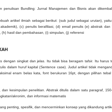
 penulisan Bundling: Jurnal Manajemen dan Bisnis akan dikembal
ah artikel ilmiah sebagai berikut: (sub judul sebagai urutan), yaitu
 akademik), (c) penulis berafiliasi, (d) email penulis (e) abstrak dan
, (h) hasil dan pembahasan, (i) simpulan, (j) referensi
KAH
is dengan singkat dan jelas. Itu tidak bisa beragam tafsir. Itu harus 
lis dalam huruf kapital (Sentence case). Judul artikel tidak mengan
 maksimal enam belas kata, font berukuran 16pt, dengan pilihan tebal
 dan kesimpulan penelitian. Abstrak ditulis dalam satu paragraf, 150
ingkatan/akronim, dan informasi matematis
yang penting, spesifik, dan mencerminkan konsep yang dikandung artik