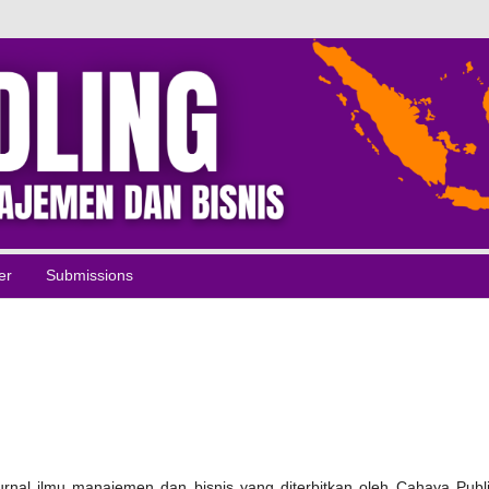
er
Submissions
urnal ilmu manajemen dan bisnis yang diterbitkan oleh Cahaya Publi