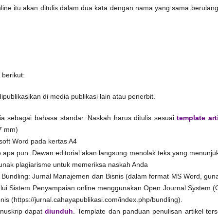
nline itu akan ditulis dalam dua kata dengan nama yang sama berulang 
berikut:
publikasikan di media publikasi lain atau penerbit.
ia sebagai bahasa standar. Naskah harus ditulis sesuai
template art
97 mm)
oft Word pada kertas A4
 apa pun. Dewan editorial akan langsung menolak teks yang menunju
unak plagiarisme untuk memeriksa naskah Anda
n Bundling: Jurnal Manajemen dan Bisnis (dalam format MS Word, gun
alui Sistem Penyampaian online menggunakan Open Journal System (
nis (https://jurnal.cahayapublikasi.com/index.php/bundling).
anuskrip dapat
diunduh
. Template dan panduan penulisan artikel ters