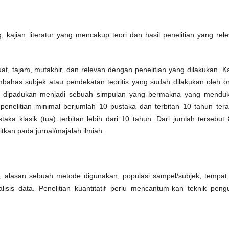
g, kajian literatur yang mencakup teori dan hasil penelitian yang rel
t, tajam, mutakhir, dan relevan dengan penelitian yang dilakukan. Ka
mbahas subjek atau pendekatan teoritis yang sudah dilakukan oleh o
but dipadukan menjadi sebuah simpulan yang bermakna yang mendu
 penelitian minimal berjumlah 10 pustaka dan terbitan 10 tahun terak
taka klasik (tua) terbitan lebih dari 10 tahun. Dari jumlah tersebut
bitkan pada jurnal/majalah ilmiah.
n, alasan sebuah metode digunakan, populasi sampel/subjek, tempat
isis data. Penelitian kuantitatif perlu mencantum-kan teknik pengu