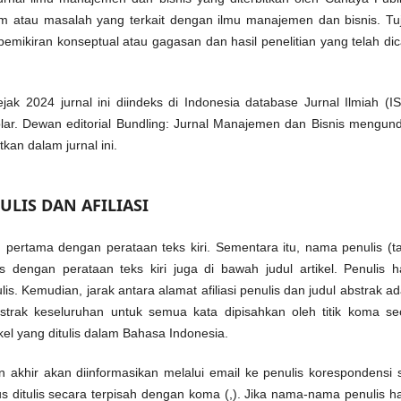
atau masalah yang terkait dengan ilmu manajemen dan bisnis. Tu
pemikiran konseptual atau gagasan dan hasil penelitian yang telah dic
jak 2024 jurnal ini diindeks di Indonesia database Jurnal Ilmiah (IS
olar. Dewan editorial Bundling: Jurnal Manajemen dan Bisnis mengun
kan dalam jurnal ini.
ULIS DAN AFILIASI
n pertama dengan perataan teks kiri. Sementara itu, nama penulis (t
lis dengan perataan teks kiri juga di bawah judul artikel. Penulis h
. Kemudian, jarak antara alamat afiliasi penulis dan judul abstrak ad
bstrak keseluruhan untuk semua kata dipisahkan oleh titik koma se
tikel yang ditulis dalam Bahasa Indonesia.
n akhir akan diinformasikan melalui email ke penulis korespondensi s
rus ditulis secara terpisah dengan koma (,). Jika nama-nama penulis h