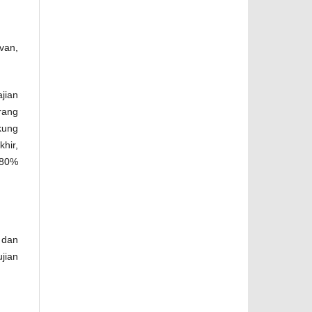
evan,
jian
rang
kung
hir,
 80%
 dan
jian