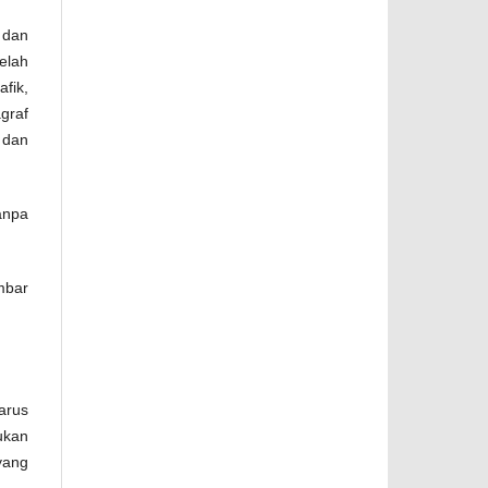
 dan
elah
fik,
graf
 dan
anpa
mbar
arus
ukan
yang